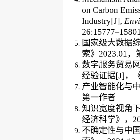
on
C
arbon
E
mis
I
ndustry
[J]
,
Envi
26:15777–1580
国家级大数据
索
》
2023
.0
1
，
数字服务贸易
经验证据
[J]
，
产业智能化与
第一作者
知识宽度视角
经济科学
》
，
2
不确定性与中