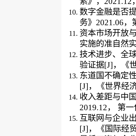
索
》
，
2021
.
12
数字金融是否
务
》
2021
.0
6
，
资本市场开放
实施的准自然
技术进步、全
验证据
[J]
，
《
东道国不确定
[J]
，
《
世界经
收入差距与中
2019
.
12
，
第一
互联网与企业
[J]
，
《
国际经